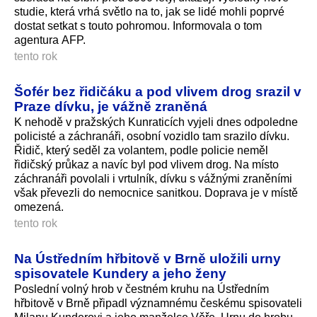
studie, která vrhá světlo na to, jak se lidé mohli poprvé
dostat setkat s touto pohromou. Informovala o tom
agentura AFP.
tento rok
Šofér bez řidičáku a pod vlivem drog srazil v
Praze dívku, je vážně zraněná
K nehodě v pražských Kunraticích vyjeli dnes odpoledne
policisté a záchranáři, osobní vozidlo tam srazilo dívku.
Řidič, který seděl za volantem, podle policie neměl
řidičský průkaz a navíc byl pod vlivem drog. Na místo
záchranáři povolali i vrtulník, dívku s vážnými zraněními
však převezli do nemocnice sanitkou. Doprava je v místě
omezená.
tento rok
Na Ústředním hřbitově v Brně uložili urny
spisovatele Kundery a jeho ženy
Poslední volný hrob v čestném kruhu na Ústředním
hřbitově v Brně připadl významnému českému spisovateli