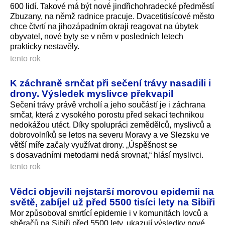
600 lidí. Takové má být nové jindřichohradecké předměstí
Zbuzany, na němž radnice pracuje. Dvacetitisícové město
chce čtvrtí na jihozápadním okraji reagovat na úbytek
obyvatel, nové byty se v něm v posledních letech
prakticky nestavěly.
tento rok
K záchraně srnčat při sečení trávy nasadili i
drony. Výsledek myslivce překvapil
Sečení trávy právě vrcholí a jeho součástí je i záchrana
srnčat, která z vysokého porostu před sekací technikou
nedokážou utéct. Díky spolupráci zemědělců, myslivců a
dobrovolníků se letos na severu Moravy a ve Slezsku ve
větší míře začaly využívat drony. „Úspěšnost se
s dosavadními metodami nedá srovnat,“ hlásí myslivci.
tento rok
Vědci objevili nejstarší morovou epidemii na
světě, zabíjel už před 5500 tisíci lety na Sibiři
Mor způsoboval smrtící epidemie i v komunitách lovců a
sběračů na Sibiři před 5500 lety, ukazují výsledky nové