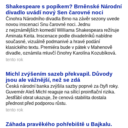
Shakespeare s popíkem? Brněnské Národní
divadlo uvádí nový Sen čarovné noci
Činohra Národního divadla Brno na závěr sezony uvede
novou inscenaci Snu čarovné noci. Jednu
z nejznámějších komedií Williama Shakespeara režíruje
Aminata Keita. Inscenace podle divadelníků nabídne
současné, vizuálně podmanivé a hravé podání
klasického textu. Premiéra bude v pátek v Mahenově
divadle, oznámila mluvčí činohry Karolína Kozubíková.
tento rok
Michl zvýšením sazeb překvapil. Důvody
jsou ale vážnější, než se zdá
Česká národní banka zvýšila sazby poprvé za čtyři roky.
Guvernér Aleš Michl reaguje na sílící proinflační rizika.
Jestřábí obrat ukazuje, že cenová stabilita dostala
přednost před podporou růstu.
tento rok
Záhada pravěkého pohřebiště u Bajkalu.