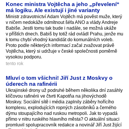
Konec ministra Vojtěcha a jeho „převelení“
má logiku. Ale existují i jiné varianty
Ministr zdravotnictví Adam Vojtěch má pověst muže, který
v ničem nedokáže odmítnout šéfa ANO a vlády Andreje
Babiše. Jestli tomu tak bude i nadále, se možná ukáže
v příštích dnech. Babiš by totiž rád ovládl Prahu, jenže mu
k tomu chybí vhodný kandidát do komunálních voleb.
Proto podle některých informací začal zvažovat právě
Vojtěcha, který si udržuje v české společnosti poměrně
vysokou podporu.
tento rok
Mluví o tom všichni! Jiří Just z Moskvy o
úderech na rafinérii
Ukrajinské drony už podruhé během několika dní zasáhly
klíčovou rafinérii ve čtvrti Kapotňa na jihovýchodě
Moskvy. Sociální sítě i média zaplnily záběry hořícího
komplexu, explodujících ropných zásobníků a černého
dýmu stoupajícího nad ruskou metropoli. Jak to vypadá
přímo v nitru ruského hlavního města? O aktuální situaci
promluvil spolupracovník redakce a novinář Jiří Just žijící