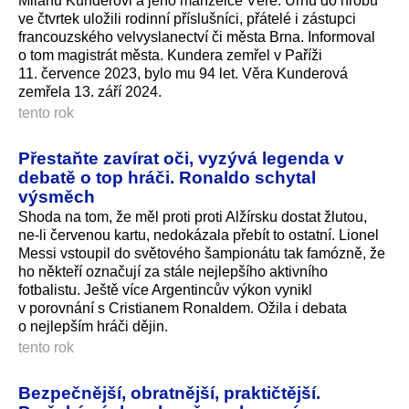
Milanu Kunderovi a jeho manželce Věře. Urnu do hrobu
ve čtvrtek uložili rodinní příslušníci, přátelé i zástupci
francouzského velvyslanectví či města Brna. Informoval
o tom magistrát města. Kundera zemřel v Paříži
11. července 2023, bylo mu 94 let. Věra Kunderová
zemřela 13. září 2024.
tento rok
Přestaňte zavírat oči, vyzývá legenda v
debatě o top hráči. Ronaldo schytal
výsměch
Shoda na tom, že měl proti proti Alžírsku dostat žlutou,
ne-li červenou kartu, nedokázala přebít to ostatní. Lionel
Messi vstoupil do světového šampionátu tak famózně, že
ho někteří označují za stále nejlepšího aktivního
fotbalistu. Ještě více Argentincův výkon vynikl
v porovnání s Cristianem Ronaldem. Ožila i debata
o nejlepším hráči dějin.
tento rok
Bezpečnější, obratnější, praktičtější.