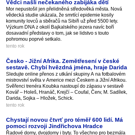
Vědci našli nečekaného zabijáka dětí
Mor nepustošil jen přelidněná středověká města. Nová
vědecká studie ukázala, že smrtící epidemie kosily
komunity lovců a sběračů na Sibiři už před 5500 lety.
Výzkum DNA z okolí Bajkalského jezera navíc boří
dosavadní představy o tom, jak se lidstvo s touto
pohromou poprvé setkalo.
tento rok
Česko - Jižní Afrika. Zemětřesení v české
sestavě. Chybí hvězdná jména, hraje Darida
Sledujte online přenos z utkání skupiny A na fotbalovém
mistrovství světa v Americe mezi Českem a Jižní Afrikou.
Svěřenci trenéra Koubka nastoupí do zápasu v sestavě
Kovář – Holeš, Hranáč, Krejčí – Coufal, Červ, M. Sadílek,
Darida, Sojka – Hložek, Schick.
tento rok
Chystají novou čtvrť pro téměř 600 lidí. Má
pomoci rozvoji Jindřichova Hradce
Řadové domy, dvojdomy i byty. To všechno pro bezmála