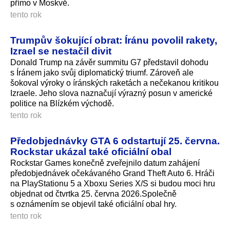
přímo v Moskvě.
tento rok
Trumpův šokující obrat: Íránu povolil rakety,
Izrael se nestačil divit
Donald Trump na závěr summitu G7 představil dohodu
s Íránem jako svůj diplomatický triumf. Zároveň ale
šokoval výroky o íránských raketách a nečekanou kritikou
Izraele. Jeho slova naznačují výrazný posun v americké
politice na Blízkém východě.
tento rok
Předobjednávky GTA 6 odstartují 25. června.
Rockstar ukázal také oficiální obal
Rockstar Games konečně zveřejnilo datum zahájení
předobjednávek očekávaného Grand Theft Auto 6. Hráči
na PlayStationu 5 a Xboxu Series X/S si budou moci hru
objednat od čtvrtka 25. června 2026.Společně
s oznámením se objevil také oficiální obal hry.
tento rok