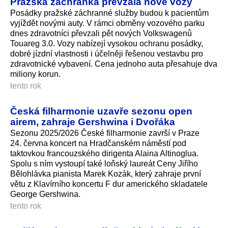
Pražská záchranka převzala nové vozy
Posádky pražské záchranné služby budou k pacientům
vyjíždět novými auty. V rámci obměny vozového parku
dnes zdravotníci převzali pět nových Volkswagenů
Touareg 3.0. Vozy nabízejí vysokou ochranu posádky,
dobré jízdní vlastnosti i účelněji řešenou vestavbu pro
zdravotnické vybavení. Cena jednoho auta přesahuje dva
miliony korun.
tento rok
Česká filharmonie uzavře sezonu open
airem, zahraje Gershwina i Dvořáka
Sezonu 2025/2026 České filharmonie završí v Praze
24. června koncert na Hradčanském náměstí pod
taktovkou francouzského dirigenta Alaina Altinoglua.
Spolu s ním vystoupí také loňský laureát Ceny Jiřího
Bělohlávka pianista Marek Kozák, který zahraje první
větu z Klavírního koncertu F dur amerického skladatele
George Gershwina.
tento rok