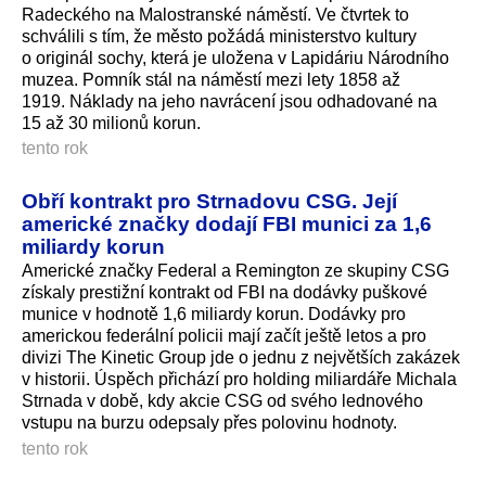
Radeckého na Malostranské náměstí. Ve čtvrtek to
schválili s tím, že město požádá ministerstvo kultury
o originál sochy, která je uložena v Lapidáriu Národního
muzea. Pomník stál na náměstí mezi lety 1858 až
1919. Náklady na jeho navrácení jsou odhadované na
15 až 30 milionů korun.
tento rok
Obří kontrakt pro Strnadovu CSG. Její
americké značky dodají FBI munici za 1,6
miliardy korun
Americké značky Federal a Remington ze skupiny CSG
získaly prestižní kontrakt od FBI na dodávky puškové
munice v hodnotě 1,6 miliardy korun. Dodávky pro
americkou federální policii mají začít ještě letos a pro
divizi The Kinetic Group jde o jednu z největších zakázek
v historii. Úspěch přichází pro holding miliardáře Michala
Strnada v době, kdy akcie CSG od svého lednového
vstupu na burzu odepsaly přes polovinu hodnoty.
tento rok