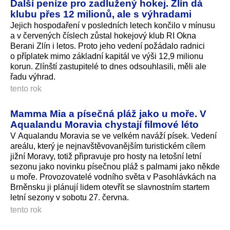
Další peníze pro zadlužený hokej. Zlín dá
klubu přes 12 milionů, ale s výhradami
Jejich hospodaření v posledních letech končilo v mínusu
a v červených číslech zůstal hokejový klub RI Okna
Berani Zlín i letos. Proto jeho vedení požádalo radnici
o příplatek mimo základní kapitál ve výši 12,9 milionu
korun. Zlínští zastupitelé to dnes odsouhlasili, měli ale
řadu výhrad.
tento rok
Mamma Mia a písečná pláž jako u moře. V
Aqualandu Moravia chystají filmové léto
V Aqualandu Moravia se ve velkém naváží písek. Vedení
areálu, který je nejnavštěvovanějším turistickém cílem
jižní Moravy, totiž připravuje pro hosty na letošní letní
sezonu jako novinku písečnou pláž s palmami jako někde
u moře. Provozovatelé vodního světa v Pasohlávkách na
Brněnsku ji plánují lidem otevřít se slavnostním startem
letní sezony v sobotu 27. června.
tento rok