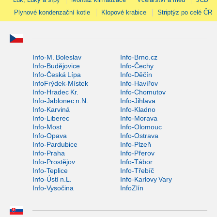
Plynové kondenzační kotle
Klopové krabice
Striptýz po celé ČR
Info-M. Boleslav
Info-Brno.cz
Info-Budějovice
Info-Čechy
Info-Česká Lípa
Info-Děčín
InfoFrýdek-Místek
Info-Havířov
Info-Hradec Kr.
Info-Chomutov
Info-Jablonec n.N.
Info-Jihlava
Info-Karviná
Info-Kladno
Info-Liberec
Info-Morava
Info-Most
Info-Olomouc
Info-Opava
Info-Ostrava
Info-Pardubice
Info-Plzeň
Info-Praha
Info-Přerov
Info-Prostějov
Info-Tábor
Info-Teplice
Info-Třebíč
Info-Ústí n.L.
Info-Karlovy Vary
Info-Vysočina
InfoZlín