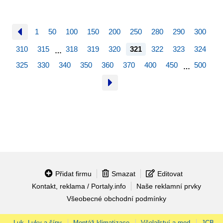
1
50
100
150
200
250
280
290
300
310
315
318
319
320
321
322
323
324
…
325
330
340
350
360
370
400
450
500
…
Přidat firmu
Smazat
Editovat
Kontakt, reklama / Portaly.info
Naše reklamní prvky
Všeobecné obchodní podmínky
Luk, Luky a šípy
Montáž klimatizace
Včelařství a med
JCB