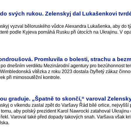
do svých rukou. Zelenskyj dal Lukašenkovi tvrd
nskyj vyzval běloruského vůdce Alexandra Lukašenka, aby do t
, které podle Kyjeva pomáhá Rusku při útocích na Ukrajinu. V o
ondroušová. Promluvila o bolesti, strachu a bez
po dnešním verdiktu Mezinárodní agentury pro bezúhonnost te
 Wimbledonská vítězka z roku 2023 dostala čtyřletý zákaz činnos
ek při mimosoutěžní kontrole.
ou graduje. „Špatně to skončí,“ varoval Zelensky
kyj o víkendu zaslal zpět do Varšavy Řád bílé orlice, nejvyšší
t tomu, aby polský prezident Karol Nawrocki zatahoval Ukrajinu
, řekl. Varoval také před dopady takových snah. Varšava však kri
lska.