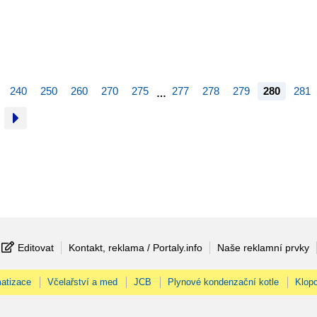
240
250
260
270
275
277
278
279
280
281
…
Editovat
Kontakt, reklama / Portaly.info
Naše reklamní prvky
atizace
Včelařství a med
JCB
Plynové kondenzační kotle
Klopo