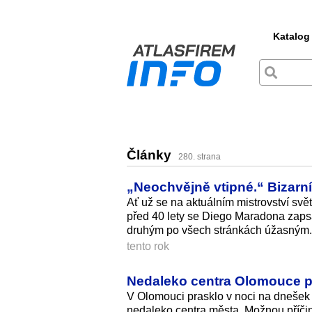
Katalog
Články
280. strana
„Neochvějně vtipné.“ Bizarní
Ať už se na aktuálním mistrovství svět
před 40 lety se Diego Maradona zaps
druhým po všech stránkách úžasným. 
tento rok
Nedaleko centra Olomouce pr
V Olomouci prasklo v noci na dnešek 
nedaleko centra města. Možnou příčin