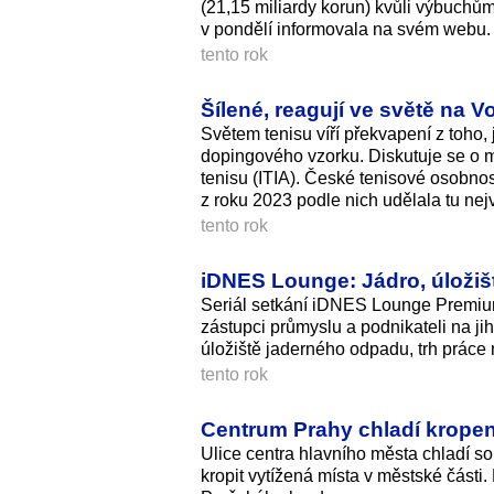
(21,15 miliardy korun) kvůli výbuchům
v pondělí informovala na svém webu.
tento rok
Šílené, reagují ve světě na 
Světem tenisu víří překvapení z toho,
dopingového vzorku. Diskutuje se o 
tenisu (ITIA). České tenisové osobno
z roku 2023 podle nich udělala tu nej
tento rok
iDNES Lounge: Jádro, úložiště
Seriál setkání iDNES Lounge Premium 
zástupci průmyslu a podnikateli na j
úložiště jaderného odpadu, trh práce n
tento rok
Centrum Prahy chladí kropení
Ulice centra hlavního města chladí so
kropit vytížená místa v městské části