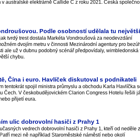
 v australské elektrárně Callide C z roku 2021. Česká společno
Vondroušovou. Podle osobností udělala tu největš
 jak tvrdý trest dostala Markéta Vondroušová za neodevzdání
možném dvojím metru v činnosti Mezinárodní agentury pro bezú
sti ale už v dubnu podobný scénář předpovídaly, wimbledonská 
větší chybu.
, Čína i euro. Havlíček diskutoval s podnikateli
tentokrát spojil ministra průmyslu a obchodu Karla Havlíčka s
ihu Čech. V českobudějovickém Clarion Congress Hotelu řešili j
ebo přijetí eura.
m ulic dobrovolní hasiči z Prahy 1
učasných vedrech dobrovolní hasiči z Prahy 1, kteří od neděle z
. Patří mezi ně například Staroměstské náměstí nebo okolí