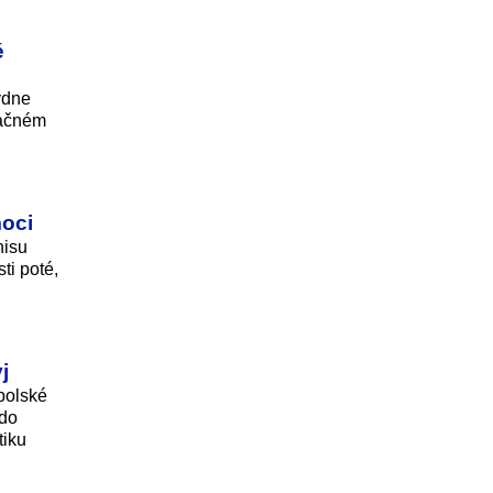
é
ýdne
pačném
moci
nisu
ti poté,
j
 polské
 do
tiku