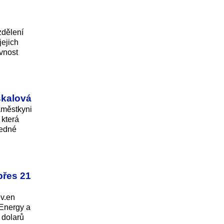
zdělení
jejich
ovnost
skalová
áměstkyni
 která
ledné
přes 21
ev.en
 Energy a
 dolarů