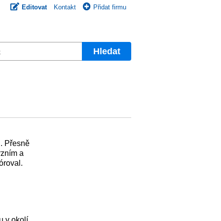
Editovat
Kontakt
Přidat firmu
Hledat
u. Přesně
rzním a
óroval.
 v okolí,