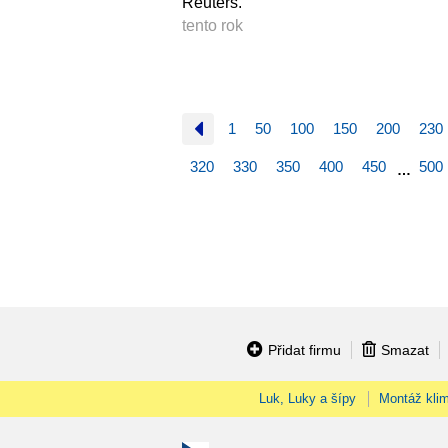
Reuters.
tento rok
1
50
100
150
200
230
320
330
350
400
450
500
…
Přidat firmu
Smazat
Luk, Luky a šípy
Montáž klim