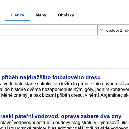
Články
Mapy
Obrázky
 příběh nejdražšího fotbalového dresu
a ve fotbale stane cokoliv, jen těžko to přebije tuto dávnou sláv
al do historie dvěma nezapomenutelnými góly, jedním kontrove
Méně známý je pak bizarní příběh dresu, v němž Argentinec sk
askl páteřní vodovod, oprava zabere dva dny
hlavní vodovodní potrubí u budovy magistrátu v Hynaisově ulici
ou jsou vysoké teploty. Následovaly další dvě havárie vodovodu