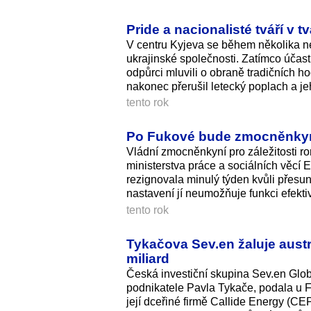
Pride a nacionalisté tváří v 
V centru Kyjeva se během několika ne
ukrajinské společnosti. Zatímco účast
odpůrci mluvili o obraně tradičních ho
nakonec přerušil letecký poplach a jeh
tento rok
Po Fukové bude zmocněnkyní
Vládní zmocněnkyní pro záležitosti r
ministerstva práce a sociálních věcí E
rezignovala minulý týden kvůli přesu
nastavení jí neumožňuje funkci efekt
tento rok
Tykačova Sev.en žaluje austr
miliard
Česká investiční skupina Sev.en Globa
podnikatele Pavla Tykače, podala u F
její dceřiné firmě Callide Energy (C