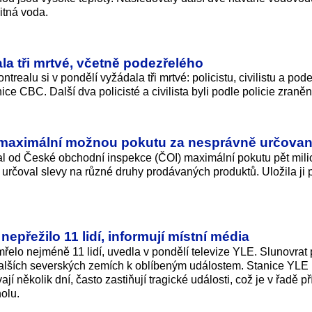
pitná voda.
la tři mrtvé, včetně podezřelého
trealu si v pondělí vyžádala tři mrtvé: policistu, civilistu a pod
e CBC. Další dva policisté a civilista byli podle policie zraněn
 maximální možnou pokutu za nesprávně určovan
l od České obchodní inspekce (ČOI) maximální pokutu pět mil
určoval slevy na různé druhy prodávaných produktů. Uložila ji
epřežilo 11 lidí, informují místní média
řelo nejméně 11 lidí, uvedla v pondělí televize YLE. Slunovrat p
 dalších severských zemích k oblíbeným událostem. Stanice YLE
ají několik dní, často zastiňují tragické události, což je v řadě p
olu.