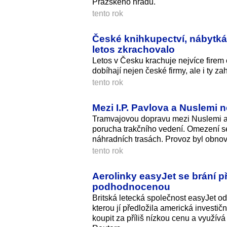
Pražského hradu.
tento rok
České knihkupectví, nábytká
letos zkrachovalo
Letos v Česku krachuje nejvíce firem
dobíhají nejen české firmy, ale i ty za
tento rok
Mezi I.P. Pavlova a Nuslemi n
Tramvajovou dopravu mezi Nuslemi a
porucha trakčního vedení. Omezení se 
náhradních trasách. Provoz byl obnov
tento rok
Aerolinky easyJet se brání p
podhodnocenou
Britská letecká společnost easyJet odm
kterou jí předložila americká investič
koupit za příliš nízkou cenu a využív