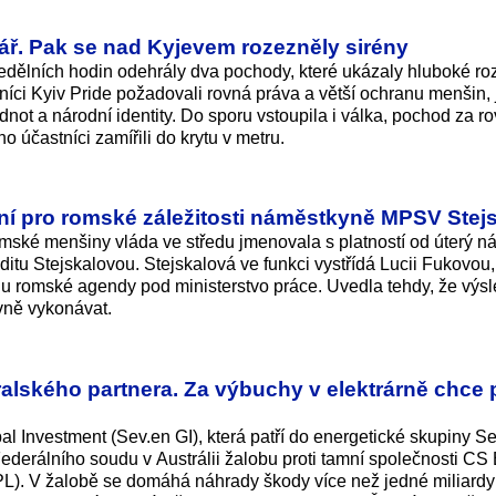
tvář. Pak se nad Kyjevem rozezněly sirény
dělních hodin odehrály dva pochody, které ukázaly hluboké ro
níci Kyiv Pride požadovali rovná práva a větší ochranu menšin, 
dnot a národní identity. Do sporu vstoupila i válka, pochod za r
o účastníci zamířili do krytu v metru.
 pro romské záležitosti náměstkyně MPSV Stej
omské menšiny vláda ve středu jmenovala s platností od úterý n
ditu Stejskalovou. Stejskalová ve funkci vystřídá Lucii Fukovou,
nu romské agendy pod ministerstvo práce. Uvedla tehdy, že výs
ivně vykonávat.
alského partnera. Za výbuchy v elektrárně chce 
l Investment (Sev.en GI), která patří do energetické skupiny S
ederálního soudu v Austrálii žalobu proti tamní společnosti CS
EPL). V žalobě se domáhá náhrady škody více než jedné miliardy