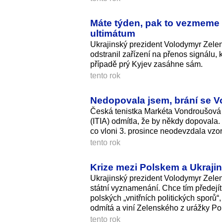
Máte týden, pak to vezmeme 
ultimátum
Ukrajinský prezident Volodymyr Zele
odstranil zařízení na přenos signálu
případě prý Kyjev zasáhne sám.
tento rok
Nedopovala jsem, brání se V
Česká tenistka Markéta Vondroušová 
(ITIA) odmítla, že by někdy dopovala.
co vloni 3. prosince neodevzdala vzor
tento rok
Krize mezi Polskem a Ukrajin
Ukrajinský prezident Volodymyr Zelens
státní vyznamenání. Chce tím předejí
polských „vnitřních politických sporů“
odmítá a viní Zelenského z urážky Po
tento rok