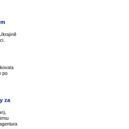
em
Ukrajině
ci.
ikovala
y po
y za
un),
firmu
 agentura