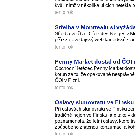
kvůli nimž v několika ulicích netekla 
tento rok
Střelba v Montrealu si vyžáda
Střelba ve čtvrti Côte-des-Neiges v Mon
píše zpravodajský web kanadské stanic
tento rok
Penny Market dostal od ČOI
Obchodní řetězec Penny Market dosta
korun za to, že opakovaně nesprávně 
ČOI v Plzni.
tento rok
Oslavy slunovratu ve Finsku n
Při oslavách slunovratu ve Finsku zem
tradičně nejen ve Finsku, ale také v
poznamenala, že letní oslavy, které trv
způsobeno značnou konzumací alkoh
tento rok