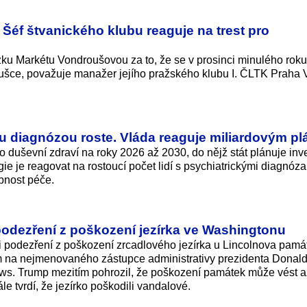
 Šéf štvanického klubu reaguje na trest pro
ězku Markétu Vondroušovou za to, že se v prosinci minulého roku
ušce, považuje manažer jejího pražského klubu I. ČLTK Praha 
u diagnózou roste. Vláda reaguje miliardovým p
o duševní zdraví na roky 2026 až 2030, do nějž stát plánuje inv
gie je reagovat na rostoucí počet lidí s psychiatrickými diagnóz
upnost péče.
o podezření z poškození jezírka ve Washingtonu
li podezření z poškození zrcadlového jezírka u Lincolnova pamá
 na nejmenovaného zástupce administrativy prezidenta Donal
s. Trump mezitím pohrozil, že poškození památek může vést a
e tvrdí, že jezírko poškodili vandalové.