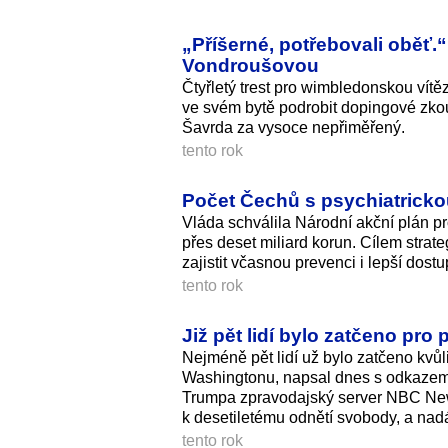
„Příšerné, potřebovali oběť.“
Vondroušovou
Čtyřletý trest pro wimbledonskou vít
ve svém bytě podrobit dopingové zko
Šavrda za vysoce nepřiměřený.
tento rok
Počet Čechů s psychiatricko
Vláda schválila Národní akční plán pr
přes deset miliard korun. Cílem strate
zajistit včasnou prevenci i lepší dost
tento rok
Již pět lidí bylo zatčeno pr
Nejméně pět lidí už bylo zatčeno kvů
Washingtonu, napsal dnes s odkazem
Trumpa zpravodajský server NBC New
k desetiletému odnětí svobody, a nadál
tento rok