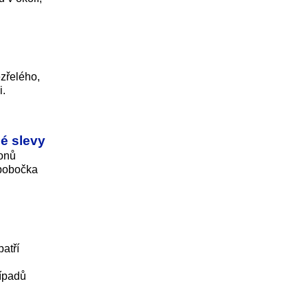
ezřelého,
i.
é slevy
ionů
 pobočka
atří
řípadů