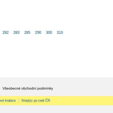
282
283
285
290
300
310
Všeobecné obchodní podmínky
vé krabice
Striptýz po celé ČR