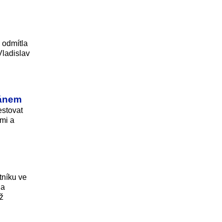
 odmítla
Vladislav
lánem
estovat
ami a
tníku ve
da
ž