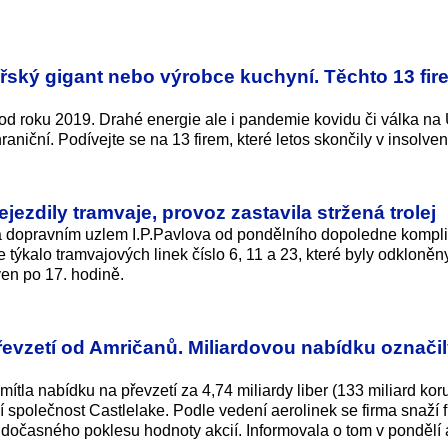
řský gigant nebo výrobce kuchyní. Těchto 13 fir
 od roku 2019. Drahé energie ale i pandemie kovidu či válka na 
hraniční. Podívejte se na 13 firem, které letos skončily v insolven
ejezdily tramvaje, provoz zastavila stržená trolej
 dopravním uzlem I.P.Pavlova od pondělního dopoledne kompl
týkalo tramvajových linek číslo 6, 11 a 23, které byly odkloněn
en po 17. hodině.
řevzetí od Amričanů. Miliardovou nabídku označil
ítla nabídku na převzetí za 4,74 miliardy liber (133 miliard kor
ní společnost Castlelake. Podle vedení aerolinek se firma snaží 
á dočasného poklesu hodnoty akcií. Informovala o tom v pondělí