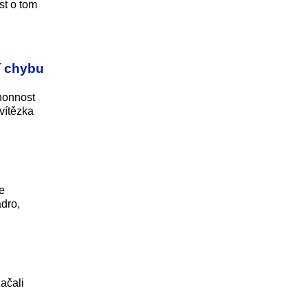
st o tom
í chybu
honnost
vítězka
e
ádro,
ačali