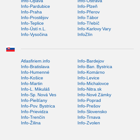
Info-Opava
Info-Ostrava
Info-Pardubice
Info-Plzeň
Info-Praha
Info-Přerov
Info-Prostějov
Info-Tábor
Info-Teplice
Info-Třebíč
Info-Ústí n.L.
Info-Karlovy Vary
Info-Vysočina
InfoZlín
Atlasfiriem.info
Info-Bardejov
Info-Bratislava
Info-Ban. Bystrica
Info-Humenné
Info-Komárno
Info-Košice
Info-Levice
Info-Martin
Info-Michalovce
Info-L. Mikuláš
Info-Nitra.sk
Info-Sp. Nová Ves
Info-Nové Zámky
Info-Piešťany
Info-Poprad
Info-Pov. Bystrica
Info-Prešov
Info-Prievidza
Info-Slovensko
Info-Trenčín
Info-Trnava
Info-Žilina
Info-Zvolen