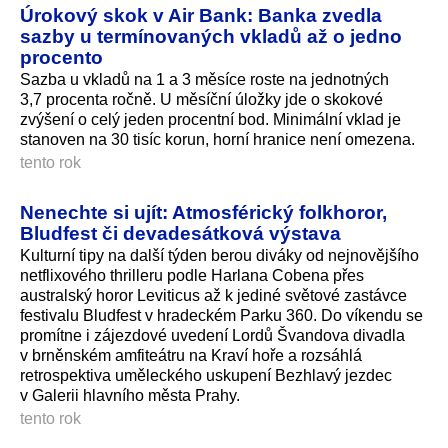
Úrokový skok v Air Bank: Banka zvedla
sazby u termínovaných vkladů až o jedno
procento
Sazba u vkladů na 1 a 3 měsíce roste na jednotných
3,7 procenta ročně. U měsíční úložky jde o skokové
zvýšení o celý jeden procentní bod. Minimální vklad je
stanoven na 30 tisíc korun, horní hranice není omezena.
tento rok
Nenechte si ujít: Atmosférický folkhoror,
Bludfest či devadesátková výstava
Kulturní tipy na další týden berou diváky od nejnovějšího
netflixového thrilleru podle Harlana Cobena přes
australský horor Leviticus až k jediné světové zastávce
festivalu Bludfest v hradeckém Parku 360. Do víkendu se
promítne i zájezdové uvedení Lordů Švandova divadla
v brněnském amfiteátru na Kraví hoře a rozsáhlá
retrospektiva uměleckého uskupení Bezhlavý jezdec
v Galerii hlavního města Prahy.
tento rok