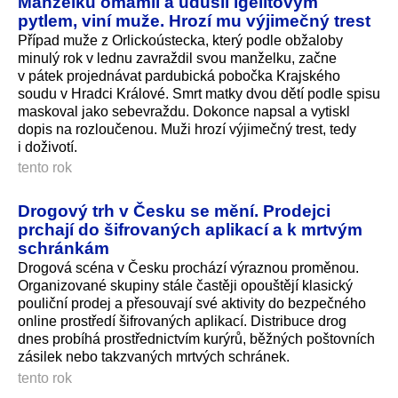
Manželku omámil a udusil igelitovým
pytlem, viní muže. Hrozí mu výjimečný trest
Případ muže z Orlickoústecka, který podle obžaloby
minulý rok v lednu zavraždil svou manželku, začne
v pátek projednávat pardubická pobočka Krajského
soudu v Hradci Králové. Smrt matky dvou dětí podle spisu
maskoval jako sebevraždu. Dokonce napsal a vytiskl
dopis na rozloučenou. Muži hrozí výjimečný trest, tedy
i doživotí.
tento rok
Drogový trh v Česku se mění. Prodejci
prchají do šifrovaných aplikací a k mrtvým
schránkám
Drogová scéna v Česku prochází výraznou proměnou.
Organizované skupiny stále častěji opouštějí klasický
pouliční prodej a přesouvají své aktivity do bezpečného
online prostředí šifrovaných aplikací. Distribuce drog
dnes probíhá prostřednictvím kurýrů, běžných poštovních
zásilek nebo takzvaných mrtvých schránek.
tento rok