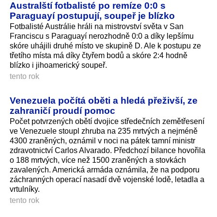
Australští fotbalisté po remíze 0:0 s
Paraguayí postupují, soupeř je blízko
Fotbalisté Austrálie hráli na mistrovství světa v San
Franciscu s Paraguayí nerozhodně 0:0 a díky lepšímu
skóre uhájili druhé místo ve skupině D. Ale k postupu ze
třetího místa má díky čtyřem bodů a skóre 2:4 hodně
blízko i jihoamerický soupeř.
tento rok
Venezuela počítá oběti a hledá přeživší, ze
zahraničí proudí pomoc
Počet potvrzených obětí dvojice středečních zemětřesení
ve Venezuele stoupl zhruba na 235 mrtvých a nejméně
4300 zraněných, oznámil v noci na pátek tamní ministr
zdravotnictví Carlos Alvarado. Předchozí bilance hovořila
o 188 mrtvých, více než 1500 zraněných a stovkách
zavalených. Americká armáda oznámila, že na podporu
záchranných operací nasadí dvě vojenské lodě, letadla a
vrtulníky.
tento rok