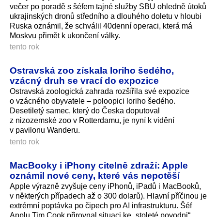
večer po poradě s šéfem tajné služby SBU ohledně útoků
ukrajinských dronů středního a dlouhého doletu v hloubi
Ruska oznámil, že schválil 40denní operaci, která má
Moskvu přimět k ukončení války.
tento rok
Ostravská zoo získala loriho šedého,
vzácný druh se vrací do expozice
Ostravská zoologická zahrada rozšířila své expozice
o vzácného obyvatele – poloopici loriho šedého.
Desetiletý samec, který do Česka doputoval
z nizozemské zoo v Rotterdamu, je nyní k vidění
v pavilonu Wanderu.
tento rok
MacBooky i iPhony citelně zdraží: Apple
oznámil nové ceny, které vás nepotěší
Apple výrazně zvyšuje ceny iPhonů, iPadů i MacBooků,
v některých případech až o 300 dolarů). Hlavní příčinou je
extrémní poptávka po čipech pro AI infrastrukturu. Šéf
Applu Tim Cook přirovnal situaci ke „stoleté povodni“,