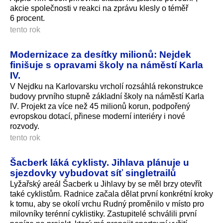
akcie společnosti v reakci na zprávu klesly o téměř
6 procent.
tento rok
Modernizace za desítky milionů: Nejdek
finišuje s opravami školy na náměstí Karla
IV.
V Nejdku na Karlovarsku vrcholí rozsáhlá rekonstrukce
budovy prvního stupně základní školy na náměstí Karla
IV. Projekt za více než 45 milionů korun, podpořený
evropskou dotací, přinese moderní interiéry i nové
rozvody.
tento rok
Šacberk láká cyklisty. Jihlava plánuje u
sjezdovky vybudovat síť singletrailů
Lyžařský areál Šacberk u Jihlavy by se měl brzy otevřít
také cyklistům. Radnice začala dělat první konkrétní kroky
k tomu, aby se okolí vrchu Rudný proměnilo v místo pro
milovníky terénní cyklistiky. Zastupitelé schválili první