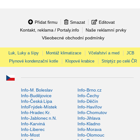
Přidat firmu
Smazat
Editovat
Kontakt, reklama / Portaly.info
Naše reklamní prvky
Všeobecné obchodní podmínky
Luk, Luky a šípy
Montáž klimatizace
Včelařství a med
JCB
Plynové kondenzační kotle
Klopové krabice
Striptýz po celé ČR
Info-M. Boleslav
Info-Brno.cz
Info-Budějovice
Info-Čechy
Info-Česká Lípa
Info-Děčín
InfoFrýdek-Místek
Info-Havířov
Info-Hradec Kr.
Info-Chomutov
Info-Jablonec n.N.
Info-Jihlava
Info-Karviná
Info-Kladno
Info-Liberec
Info-Morava
Info-Most
Info-Olomouc