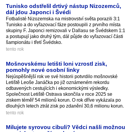
Tunisko odstřelil drtivý nástup Nizozemců,
dál jdou Japonci i Švédi
Fotbalisté Nizozemska na mistrovství světa porazili 3:1
Tunisko a do vyřazovací fáze postoupili z prvního místa
skupiny F. Japonci remizovali v Dallasu se Švédskem 1:1
a postupují jako druhý tým, dál půjde do vyřazovací části
šampionátu i třetí Švédsko.
tento rok
Mošnovskému letišti loni vzrostl zisk,
pomohly nové osobní linky
Nejúspěšnější rok ve své historii potvrdilo mošnovské
Letiště Leoše Janáčka po již oznámeném rekordu
odbavených cestujících i ekonomickými výsledky.
Společnost Letiště Ostrava skončila v roce 2025 se
ziskem téměř 54 milionů korun. O rok dříve vykázala po
dlouhých letech ztrát zisk po zdanění 30,6 milionu korun.
tento rok
Milujete syrovou cibuli? Vědci našli možnou