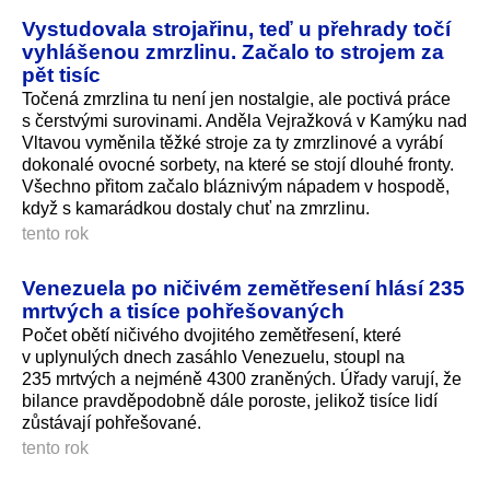
Vystudovala strojařinu, teď u přehrady točí
vyhlášenou zmrzlinu. Začalo to strojem za
pět tisíc
Točená zmrzlina tu není jen nostalgie, ale poctivá práce
s čerstvými surovinami. Anděla Vejražková v Kamýku nad
Vltavou vyměnila těžké stroje za ty zmrzlinové a vyrábí
dokonalé ovocné sorbety, na které se stojí dlouhé fronty.
Všechno přitom začalo bláznivým nápadem v hospodě,
když s kamarádkou dostaly chuť na zmrzlinu.
tento rok
Venezuela po ničivém zemětřesení hlásí 235
mrtvých a tisíce pohřešovaných
Počet obětí ničivého dvojitého zemětřesení, které
v uplynulých dnech zasáhlo Venezuelu, stoupl na
235 mrtvých a nejméně 4300 zraněných. Úřady varují, že
bilance pravděpodobně dále poroste, jelikož tisíce lidí
zůstávají pohřešované.
tento rok