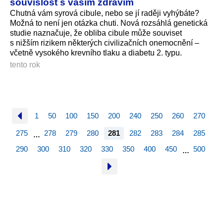
souvislost s vaším zdravím
Chutná vám syrová cibule, nebo se jí raději vyhýbáte?
Možná to není jen otázka chuti. Nová rozsáhlá genetická
studie naznačuje, že obliba cibule může souviset
s nižším rizikem některých civilizačních onemocnění –
včetně vysokého krevního tlaku a diabetu 2. typu.
tento rok
1
50
100
150
200
240
250
260
270
275
278
279
280
281
282
283
284
285
…
290
300
310
320
330
350
400
450
500
…