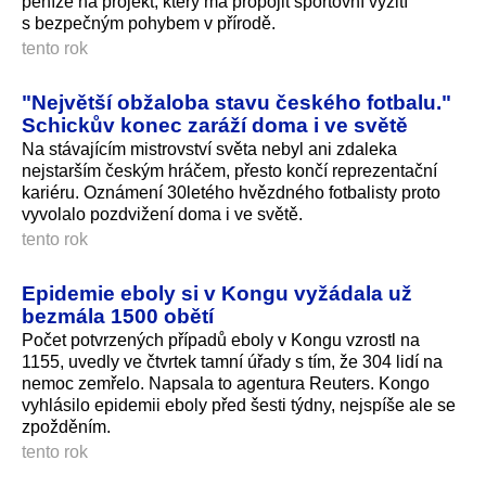
peníze na projekt, který má propojit sportovní vyžití
s bezpečným pohybem v přírodě.
tento rok
"Největší obžaloba stavu českého fotbalu."
Schickův konec zaráží doma i ve světě
Na stávajícím mistrovství světa nebyl ani zdaleka
nejstarším českým hráčem, přesto končí reprezentační
kariéru. Oznámení 30letého hvězdného fotbalisty proto
vyvolalo pozdvižení doma i ve světě.
tento rok
Epidemie eboly si v Kongu vyžádala už
bezmála 1500 obětí
Počet potvrzených případů eboly v Kongu vzrostl na
1155, uvedly ve čtvrtek tamní úřady s tím, že 304 lidí na
nemoc zemřelo. Napsala to agentura Reuters. Kongo
vyhlásilo epidemii eboly před šesti týdny, nejspíše ale se
zpožděním.
tento rok