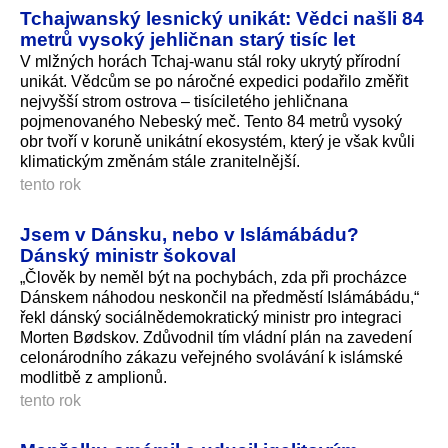
Tchajwanský lesnický unikát: Vědci našli 84
metrů vysoký jehličnan starý tisíc let
V mlžných horách Tchaj-wanu stál roky ukrytý přírodní
unikát. Vědcům se po náročné expedici podařilo změřit
nejvyšší strom ostrova – tisíciletého jehličnana
pojmenovaného Nebeský meč. Tento 84 metrů vysoký
obr tvoří v koruně unikátní ekosystém, který je však kvůli
klimatickým změnám stále zranitelnější.
tento rok
Jsem v Dánsku, nebo v Islámábádu?
Dánský ministr šokoval
„Člověk by neměl být na pochybách, zda při procházce
Dánskem náhodou neskončil na předměstí Islámábádu,“
řekl dánský sociálnědemokra­tický ministr pro integraci
Morten Bødskov. Zdůvodnil tím vládní plán na zavedení
celonárodního zákazu veřejného svolávání k islámské
modlitbě z amplionů.
tento rok