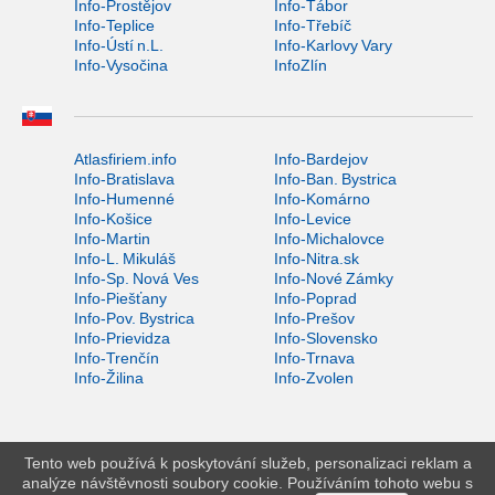
Info-Prostějov
Info-Tábor
Info-Teplice
Info-Třebíč
Info-Ústí n.L.
Info-Karlovy Vary
Info-Vysočina
InfoZlín
Atlasfiriem.info
Info-Bardejov
Info-Bratislava
Info-Ban. Bystrica
Info-Humenné
Info-Komárno
Info-Košice
Info-Levice
Info-Martin
Info-Michalovce
Info-L. Mikuláš
Info-Nitra.sk
Info-Sp. Nová Ves
Info-Nové Zámky
Info-Piešťany
Info-Poprad
Info-Pov. Bystrica
Info-Prešov
Info-Prievidza
Info-Slovensko
Info-Trenčín
Info-Trnava
Info-Žilina
Info-Zvolen
Tento web používá k poskytování služeb, personalizaci reklam a
analýze návštěvnosti soubory cookie. Používáním tohoto webu s