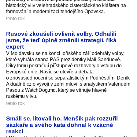
historický vliv velehradského cisterciáckého kláštera na
formování a modernizaci tehdejšího Opavska.
tento rok
Rusové zkoušeli ovlivnit volby. Odhalili
jsme, že teď úplně změnili strategii, říká
expert
V Moldavsku se na konci loňského září odehrály volby,
které vyhrála strana PAS prezidentky Maii Sanduové.
Díky tomu pokračují přístupové rozhovory o vstupu do
Evropské unie. Navíc se otevřela debata
o znovusjednocení se separatistickým Podněstřím. Deník
Aktuálně.cz o vývoji v zemi mluvil s analytikem Valeriuem
Pasou z WatchDog.md, který se věnuje hlavně
ruskému vlivu.
tento rok
Smáli se, litovali ho. Menšík pak rozzuřil
sázkaře a svého kata dohnal k vzácné
reakci