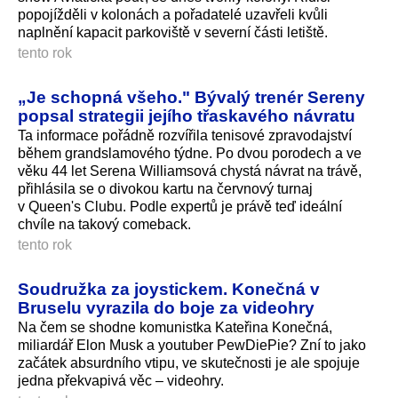
popojížděli v kolonách a pořadatelé uzavřeli kvůli
naplnění kapacit parkoviště v severní části letiště.
tento rok
„Je schopná všeho." Bývalý trenér Sereny
popsal strategii jejího třaskavého návratu
Ta informace pořádně rozvířila tenisové zpravodajství
během grandslamového týdne. Po dvou porodech a ve
věku 44 let Serena Williamsová chystá návrat na trávě,
přihlásila se o divokou kartu na červnový turnaj
v Queen's Clubu. Podle expertů je právě teď ideální
chvíle na takový comeback.
tento rok
Soudružka za joystickem. Konečná v
Bruselu vyrazila do boje za videohry
Na čem se shodne komunistka Kateřina Konečná,
miliardář Elon Musk a youtuber PewDiePie? Zní to jako
začátek absurdního vtipu, ve skutečnosti je ale spojuje
jedna překvapivá věc – videohry.