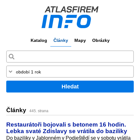
Katalog
Články
Mapy
Obrázky
Hledat
Články
445. strana
Restaurátoři bojovali s betonem 16 hodin.
Lebka svaté Zdislavy se vrátila do baziliky
Do baziliky v Jablonném v Podještědí se v sobotu vrátila