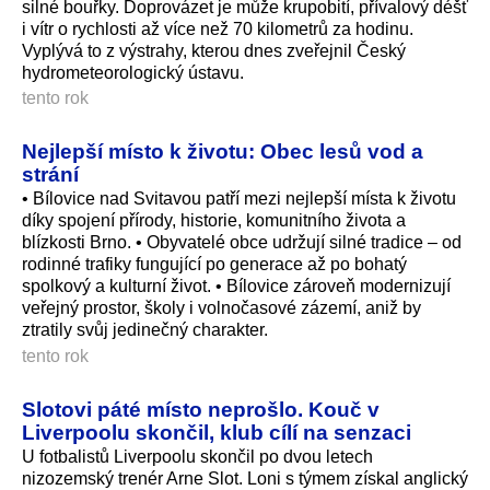
silné bouřky. Doprovázet je může krupobití, přívalový déšť
i vítr o rychlosti až více než 70 kilometrů za hodinu.
Vyplývá to z výstrahy, kterou dnes zveřejnil Český
hydrometeorologický ústavu.
tento rok
Nejlepší místo k životu: Obec lesů vod a
strání
• Bílovice nad Svitavou patří mezi nejlepší místa k životu
díky spojení přírody, historie, komunitního života a
blízkosti Brno. • Obyvatelé obce udržují silné tradice – od
rodinné trafiky fungující po generace až po bohatý
spolkový a kulturní život. • Bílovice zároveň modernizují
veřejný prostor, školy i volnočasové zázemí, aniž by
ztratily svůj jedinečný charakter.
tento rok
Slotovi páté místo neprošlo. Kouč v
Liverpoolu skončil, klub cílí na senzaci
U fotbalistů Liverpoolu skončil po dvou letech
nizozemský trenér Arne Slot. Loni s týmem získal anglický