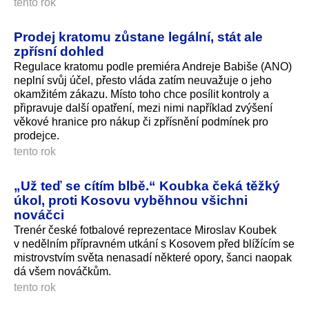
tento rok
Prodej kratomu zůstane legální, stát ale
zpřísní dohled
Regulace kratomu podle premiéra Andreje Babiše (ANO)
neplní svůj účel, přesto vláda zatím neuvažuje o jeho
okamžitém zákazu. Místo toho chce posílit kontroly a
připravuje další opatření, mezi nimi například zvýšení
věkové hranice pro nákup či zpřísnění podmínek pro
prodejce.
tento rok
„Už teď se cítím blbě.“ Koubka čeká těžký
úkol, proti Kosovu vyběhnou všichni
nováčci
Trenér české fotbalové reprezentace Miroslav Koubek
v nedělním přípravném utkání s Kosovem před blížícím se
mistrovstvím světa nenasadí některé opory, šanci naopak
dá všem nováčkům.
tento rok