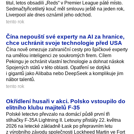
titul, letos obsadili „Reds“ v Premier League páté místo.
Sedmačtyřicetiletý kouč měl smlouvu ještě na jeden rok,
Liverpool ale dnes oznámil jeho odchod.
tento rok
Čína nepouští své experty na AI za hranice,
chce uchránit svoje technologie před USA
Čína nově omezuje zahraniční cesty pro špičkové experty
na umělou inteligenci ze soukromých firem. Cílem
Pekingu je ochránit vlastní technologie a dohnat náskok
Spojených států v této oblasti. Opatření se dotýká
i gigantů jako Alibaba nebo DeepSeek a komplikuje jim
nábor talentů.
tento rok
Okřídlení husaři v akci. Polsko vstoupilo do
elitního klubu majitelů F-35
Polské letectvo převzalo na domácí půdě první tři
stíhačky F-35A Lightning II. Letouny přistály 22. května
2026 na letecké základně Łask po přepravním letu
z výrobního závodu společnosti Lockheed Martin ve Fort