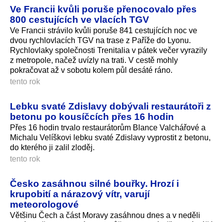
Ve Francii kvůli poruše přenocovalo přes
800 cestujících ve vlacích TGV
Ve Francii strávilo kvůli poruše 841 cestujících noc ve
dvou rychlovlacích TGV na trase z Paříže do Lyonu.
Rychlovlaky společnosti Trenitalia v pátek večer vyrazily
z metropole, načež uvízly na trati. V cestě mohly
pokračovat až v sobotu kolem půl desáté ráno.
tento rok
Lebku svaté Zdislavy dobývali restaurátoři z
betonu po kousíčcích přes 16 hodin
Přes 16 hodin trvalo restaurátorům Blance Valchářové a
Michalu Velíškovi lebku svaté Zdislavy vyprostit z betonu,
do kterého ji zalil zloděj.
tento rok
Česko zasáhnou silné bouřky. Hrozí i
krupobití a nárazový vítr, varují
meteorologové
Většinu Čech a část Moravy zasáhnou dnes a v neděli