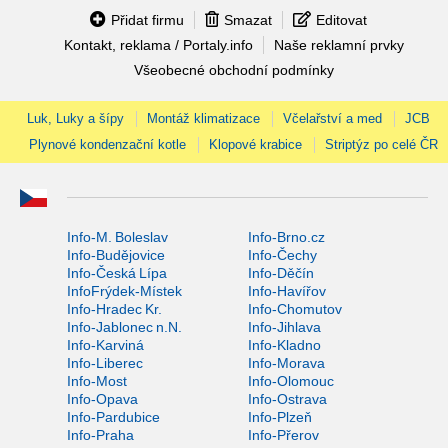
Přidat firmu
Smazat
Editovat
Kontakt, reklama / Portaly.info
Naše reklamní prvky
Všeobecné obchodní podmínky
Luk, Luky a šípy
Montáž klimatizace
Včelařství a med
JCB
Plynové kondenzační kotle
Klopové krabice
Striptýz po celé ČR
Info-M. Boleslav
Info-Brno.cz
Info-Budějovice
Info-Čechy
Info-Česká Lípa
Info-Děčín
InfoFrýdek-Místek
Info-Havířov
Info-Hradec Kr.
Info-Chomutov
Info-Jablonec n.N.
Info-Jihlava
Info-Karviná
Info-Kladno
Info-Liberec
Info-Morava
Info-Most
Info-Olomouc
Info-Opava
Info-Ostrava
Info-Pardubice
Info-Plzeň
Info-Praha
Info-Přerov