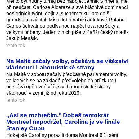
Měl to být nudný turnaj bez náboje. Jannik Sinner si měl
při neúčasti Carlose Alcaraze a své bláznivé dominanci
posledních týdnů dojít v „suchém triku“ pro další
grandslamový titul. Místo toho nabízí antukové Roland
Garros úchvatnou podívanou napěchovanou šoky a
velkými příběhy. Jeden z nich píše v Paříži český mladík
Jakub Menšík.
tento rok
Na Maltě začaly volby, očekává se vítězství
vládnoucí Labouristické strany
Na Maltě v sobotu začaly předčasné parlamentní volby,
ve kterých se na základě předvolebních průzkumů
očekává opětovné vítězství Labouristické strany
vládnoucí v zemi již od roku 2013.
tento rok
„Asi se rozbrečím." Dobeš tentokrát
Montreal nepodržel, Carolina je ve finále
Stanley Cupu
Hokejisté Caroliny porazili doma Montreal 6:1, sérii