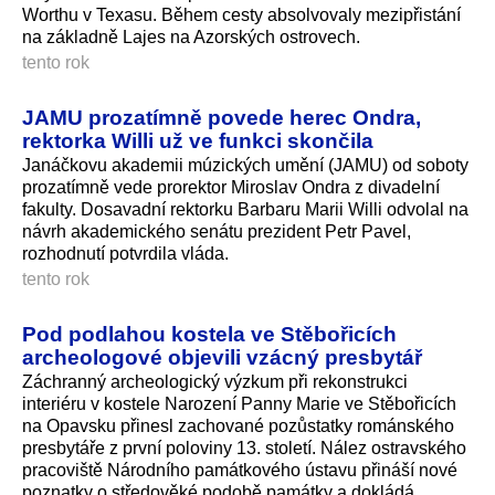
Worthu v Texasu. Během cesty absolvovaly mezipřistání
na základně Lajes na Azorských ostrovech.
tento rok
JAMU prozatímně povede herec Ondra,
rektorka Willi už ve funkci skončila
Janáčkovu akademii múzických umění (JAMU) od soboty
prozatímně vede prorektor Miroslav Ondra z divadelní
fakulty. Dosavadní rektorku Barbaru Marii Willi odvolal na
návrh akademického senátu prezident Petr Pavel,
rozhodnutí potvrdila vláda.
tento rok
Pod podlahou kostela ve Stěbořicích
archeologové objevili vzácný presbytář
Záchranný archeologický výzkum při rekonstrukci
interiéru v kostele Narození Panny Marie ve Stěbořicích
na Opavsku přinesl zachované pozůstatky románského
presbytáře z první poloviny 13. století. Nález ostravského
pracoviště Národního památkového ústavu přináší nové
poznatky o středověké podobě památky a dokládá