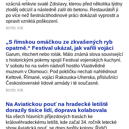
vzácná relikvie svaté Zdislavy, kterou před několika týdny
zloděj odcizil a následně zalil do betonu. Restaurátoři ji
po více než šestnáctihodinové práci dokázali vyprostit a
opravit vzniklá poškození.
tento rok
„S římskou omáčkou ze zkvašených ryb
opatrně.“ Festival ukázal, jak vařili vojáci
Garum, ritschert nebo rolák. Málo známá slova související
s historickými pokrmy spojil Festival vojenských kuchyní.
V sobotu ho na svém nádvoří hostilo Vlastivědné
muzeum v Olomouci. Pod pokličku nechali nahlédnout
Keltové, Římané, vojáci Rakouska-Uherska, příslušníci
Československé lidové armády i té současné.
tento rok
Na Aviatickou pouť na hradecké letiště
dorazily tisíce lidí, doprava kolabovala
Na všech hlavních příjezdových trasách ke
královéhradeckému letišti, kde začal 34. ročník letecké
show Aviatická pouť, se dnes tvořily kolony. Řidiči