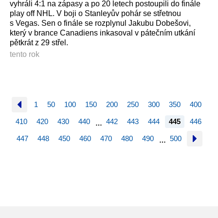
vyhráli 4:1 na zápasy a po 20 letech postoupili do finále
play off NHL. V boji o Stanleyův pohár se střetnou
s Vegas. Sen o finále se rozplynul Jakubu Dobešovi,
který v brance Canadiens inkasoval v pátečním utkání
pětkrát z 29 střel.
tento rok
1
50
100
150
200
250
300
350
400
410
420
430
440
442
443
444
445
446
…
447
448
450
460
470
480
490
500
…