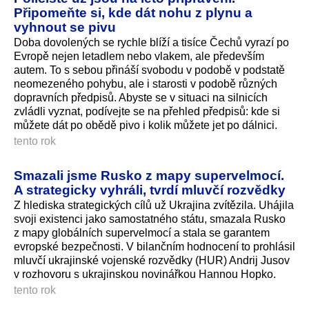
Připomeňte si, kde dát nohu z plynu a
vyhnout se pivu
Doba dovolených se rychle blíží a tisíce Čechů vyrazí po
Evropě nejen letadlem nebo vlakem, ale především
autem. To s sebou přináší svobodu v podobě v podstatě
neomezeného pohybu, ale i starosti v podobě různých
dopravních předpisů. Abyste se v situaci na silnicích
zvládli vyznat, podívejte se na přehled předpisů: kde si
můžete dát po obědě pivo i kolik můžete jet po dálnici.
tento rok
Smazali jsme Rusko z mapy supervelmocí.
A strategicky vyhráli, tvrdí mluvčí rozvědky
Z hlediska strategických cílů už Ukrajina zvítězila. Uhájila
svoji existenci jako samostatného státu, smazala Rusko
z mapy globálních supervelmocí a stala se garantem
evropské bezpečnosti. V bilančním hodnocení to prohlásil
mluvčí ukrajinské vojenské rozvědky (HUR) Andrij Jusov
v rozhovoru s ukrajinskou novinářkou Hannou Hopko.
tento rok