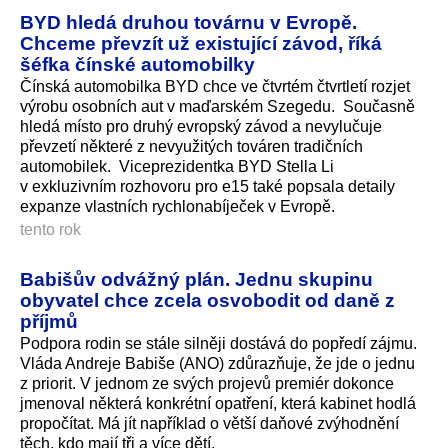
BYD hledá druhou továrnu v Evropě.
Chceme převzít už existující závod, říká
šéfka čínské automobilky
Čínská automobilka BYD chce ve čtvrtém čtvrtletí rozjet
výrobu osobních aut v maďarském Szegedu. Současně
hledá místo pro druhý evropský závod a nevylučuje
převzetí některé z nevyužitých továren tradičních
automobilek. Viceprezidentka BYD Stella Li
v exkluzivním rozhovoru pro e15 také popsala detaily
expanze vlastních rychlonabíječek v Evropě.
tento rok
Babišův odvážný plán. Jednu skupinu
obyvatel chce zcela osvobodit od daně z
příjmů
Podpora rodin se stále silněji dostává do popředí zájmu.
Vláda Andreje Babiše (ANO) zdůrazňuje, že jde o jednu
z priorit. V jednom ze svých projevů premiér dokonce
jmenoval některá konkrétní opatření, která kabinet hodlá
propočítat. Má jít například o větší daňové zvýhodnění
těch, kdo mají tři a více dětí.