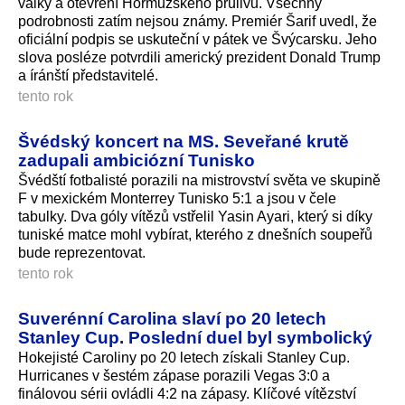
války a otevření Hormuzského průlivu. Všechny
podrobnosti zatím nejsou známy. Premiér Šarif uvedl, že
oficiální podpis se uskuteční v pátek ve Švýcarsku. Jeho
slova posléze potvrdili americký prezident Donald Trump
a íránští představitelé.
tento rok
Švédský koncert na MS. Seveřané krutě
zadupali ambiciózní Tunisko
Švédští fotbalisté porazili na mistrovství světa ve skupině
F v mexickém Monterrey Tunisko 5:1 a jsou v čele
tabulky. Dva góly vítězů vstřelil Yasin Ayari, který si díky
tuniské matce mohl vybírat, kterého z dnešních soupeřů
bude reprezentovat.
tento rok
Suverénní Carolina slaví po 20 letech
Stanley Cup. Poslední duel byl symbolický
Hokejisté Caroliny po 20 letech získali Stanley Cup.
Hurricanes v šestém zápase porazili Vegas 3:0 a
finálovou sérii ovládli 4:2 na zápasy. Klíčové vítězství