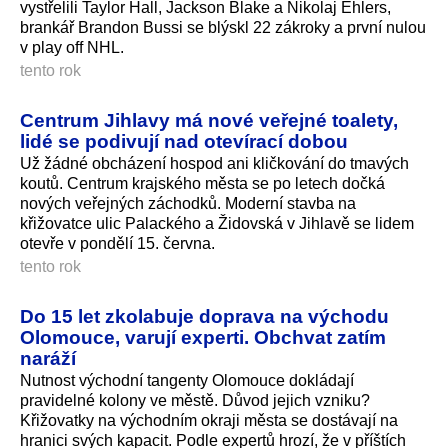
vystřelili Taylor Hall, Jackson Blake a Nikolaj Ehlers,
brankář Brandon Bussi se blýskl 22 zákroky a první nulou
v play off NHL.
tento rok
Centrum Jihlavy má nové veřejné toalety,
lidé se podivují nad otevírací dobou
Už žádné obcházení hospod ani kličkování do tmavých
koutů. Centrum krajského města se po letech dočká
nových veřejných záchodků. Moderní stavba na
křižovatce ulic Palackého a Židovská v Jihlavě se lidem
otevře v pondělí 15. června.
tento rok
Do 15 let zkolabuje doprava na východu
Olomouce, varují experti. Obchvat zatím
naráží
Nutnost východní tangenty Olomouce dokládají
pravidelné kolony ve městě. Důvod jejich vzniku?
Křižovatky na východním okraji města se dostávají na
hranici svých kapacit. Podle expertů hrozí, že v příštích