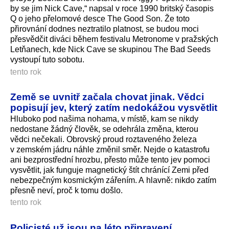
by se jim Nick Cave,“ napsal v roce 1990 britský časopis
Q o jeho přelomové desce The Good Son. Že toto
přirovnání dodnes neztratilo platnost, se budou moci
přesvědčit diváci během festivalu Metronome v pražských
Letňanech, kde Nick Cave se skupinou The Bad Seeds
vystoupí tuto sobotu.
tento rok
Země se uvnitř začala chovat jinak. Vědci
popisují jev, který zatím nedokážou vysvětlit
Hluboko pod našima nohama, v místě, kam se nikdy
nedostane žádný člověk, se odehrála změna, kterou
vědci nečekali. Obrovský proud roztaveného železa
v zemském jádru náhle změnil směr. Nejde o katastrofu
ani bezprostřední hrozbu, přesto může tento jev pomoci
vysvětlit, jak funguje magnetický štít chránící Zemi před
nebezpečným kosmickým zářením. A hlavně: nikdo zatím
přesně neví, proč k tomu došlo.
tento rok
Policisté už jsou na léto připravení.