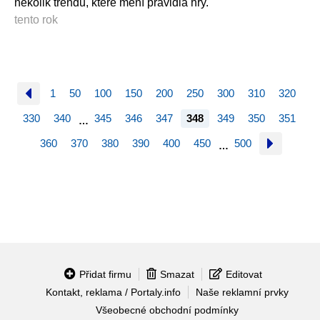
několik trendů, které mění pravidla hry.
tento rok
1
50
100
150
200
250
300
310
320
330
340
345
346
347
348
349
350
351
…
360
370
380
390
400
450
500
…
Přidat firmu
Smazat
Editovat
Kontakt, reklama / Portaly.info
Naše reklamní prvky
Všeobecné obchodní podmínky