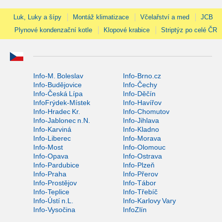
Luk, Luky a šípy
Montáž klimatizace
Včelařství a med
JCB
Plynové kondenzační kotle
Klopové krabice
Striptýz po celé ČR
Info-M. Boleslav
Info-Brno.cz
Info-Budějovice
Info-Čechy
Info-Česká Lípa
Info-Děčín
InfoFrýdek-Místek
Info-Havířov
Info-Hradec Kr.
Info-Chomutov
Info-Jablonec n.N.
Info-Jihlava
Info-Karviná
Info-Kladno
Info-Liberec
Info-Morava
Info-Most
Info-Olomouc
Info-Opava
Info-Ostrava
Info-Pardubice
Info-Plzeň
Info-Praha
Info-Přerov
Info-Prostějov
Info-Tábor
Info-Teplice
Info-Třebíč
Info-Ústí n.L.
Info-Karlovy Vary
Info-Vysočina
InfoZlín