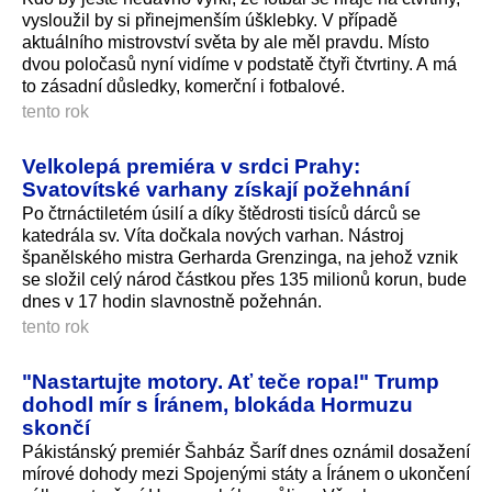
vysloužil by si přinejmenším úšklebky. V případě
aktuálního mistrovství světa by ale měl pravdu. Místo
dvou poločasů nyní vidíme v podstatě čtyři čtvrtiny. A má
to zásadní důsledky, komerční i fotbalové.
tento rok
Velkolepá premiéra v srdci Prahy:
Svatovítské varhany získají požehnání
Po čtrnáctiletém úsilí a díky štědrosti tisíců dárců se
katedrála sv. Víta dočkala nových varhan. Nástroj
španělského mistra Gerharda Grenzinga, na jehož vznik
se složil celý národ částkou přes 135 milionů korun, bude
dnes v 17 hodin slavnostně požehnán.
tento rok
"Nastartujte motory. Ať teče ropa!" Trump
dohodl mír s Íránem, blokáda Hormuzu
skončí
Pákistánský premiér Šahbáz Šaríf dnes oznámil dosažení
mírové dohody mezi Spojenými státy a Íránem o ukončení