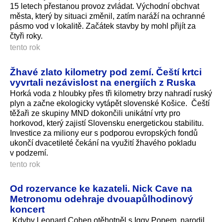
15 letech přestanou provoz zvládat. Východní obchvat
města, který by situaci změnil, zatím naráží na ochranné
pásmo vod v lokalitě. Začátek stavby by mohl přijít za
čtyři roky.
tento rok
Žhavé zlato kilometry pod zemí. Čeští krtci
vyvrtali nezávislost na energiích z Ruska
Horká voda z hloubky přes tři kilometry brzy nahradí ruský
plyn a začne ekologicky vytápět slovenské Košice. Čeští
těžaři ze skupiny MND dokončili unikátní vrty pro
horkovod, který zajistí Slovensku energetickou stabilitu.
Investice za miliony eur s podporou evropských fondů
ukončí dvacetileté čekání na využití žhavého pokladu
v podzemí.
tento rok
Od rozervance ke kazateli. Nick Cave na
Metronomu odehraje dvouapůlhodinový
koncert
„Kdyby Leonard Cohen otěhotněl s Iggy Popem, narodil