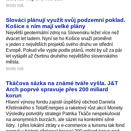
tento rok
Slováci plánují využít svůj podzemní poklad.
Košice s ním mají velké plány
Největší geotermální zdroj na Slovensku ležel více než
dvacet let ladem. Nyní se ho Košice snaží proměnit
v jeden z největších projektů svého druhu ve střední
Evropě. Pokud vše vyjde podle plánů, mohl by už za pár
let vytápět až čtvrtinu druhého největšího slovenského
města.
tento rok
Tkáčova sázka na známé tváře vyšla. J&T
Arch poprvé spravuje přes 200 miliard
korun
Hlavní výnosy fondu zajistil úspěšný obchod Daniela
Křetínského s TotalEnergies a raketový růst akcií Monety.
Výsledky potvrdily strategii Patrika Tkáče nespekulovat
na anonymních burzách, ale sázet na konkrétní silné
lídry. I přes lokální ztráty v e-commerce a turismu tak fond