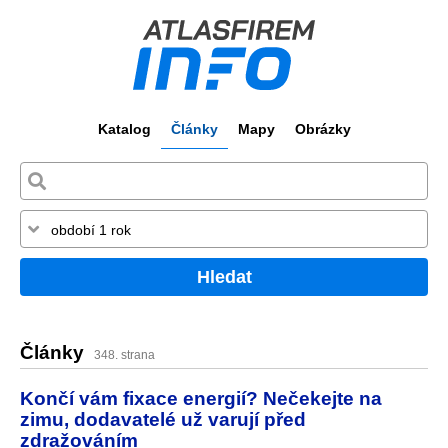
Katalog
Články
Mapy
Obrázky
Hledat
Články
348. strana
Končí vám fixace energií? Nečekejte na
zimu, dodavatelé už varují před
zdražováním