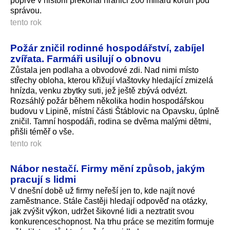
poprvé v historii překonal hranici 200 miliard korun pod
správou.
tento rok
Požár zničil rodinné hospodářství, zabíjel
zvířata. Farmáři usilují o obnovu
Zůstala jen podlaha a obvodové zdi. Nad nimi místo
střechy obloha, kterou křižují vlaštovky hledající zmizelá
hnízda, venku zbytky suti, jež ještě zbývá odvézt.
Rozsáhlý požár během několika hodin hospodářskou
budovu v Lipině, místní části Štáblovic na Opavsku, úplně
zničil. Tamní hospodáři, rodina se dvěma malými dětmi,
přišli téměř o vše.
tento rok
Nábor nestačí. Firmy mění způsob, jakým
pracují s lidmi
V dnešní době už firmy neřeší jen to, kde najít nové
zaměstnance. Stále častěji hledají odpověď na otázky,
jak zvýšit výkon, udržet šikovné lidi a neztratit svou
konkurenceschop­nost. Na trhu práce se mezitím formuje