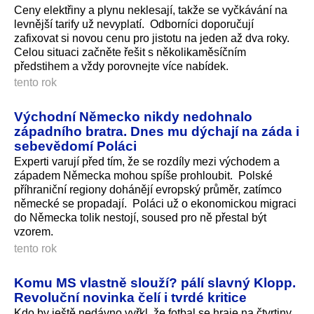
Ceny elektřiny a plynu neklesají, takže se vyčkávání na
levnější tarify už nevyplatí. Odborníci doporučují
zafixovat si novou cenu pro jistotu na jeden až dva roky.
Celou situaci začněte řešit s několikaměsíčním
předstihem a vždy porovnejte více nabídek.
tento rok
Východní Německo nikdy nedohnalo
západního bratra. Dnes mu dýchají na záda i
sebevědomí Poláci
Experti varují před tím, že se rozdíly mezi východem a
západem Německa mohou spíše prohloubit. Polské
příhraniční regiony dohánějí evropský průměr, zatímco
německé se propadají. Poláci už o ekonomickou migraci
do Německa tolik nestojí, soused pro ně přestal být
vzorem.
tento rok
Komu MS vlastně slouží? pálí slavný Klopp.
Revoluční novinka čelí i tvrdé kritice
Kdo by ještě nedávno vyřkl, že fotbal se hraje na čtvrtiny,